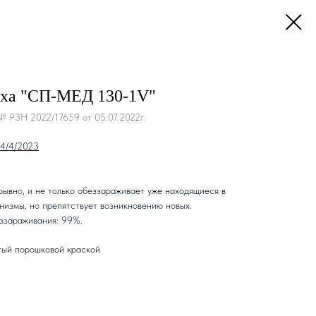
уха "СП-МЕД 130-1V"
№ РЗН 2022/17659 от 05.07.2022г.
04/4/2023
ывно, и не только обеззараживает уже находящиеся в
измы, но препятствует возникновению новых.
ззараживания: 99%.
тый порошковой краской