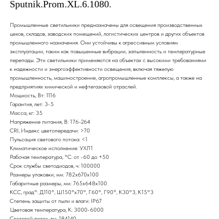
Sputnik.Prom.XL.6.1080.
Промышленные светильники предназначены для освещения производственных
цехов, складов, заводских помещений, логистических центров и других объектов
промышленного назначения. Они устойчивы к агрессивным условиям
эксплуатации, таким как повышенные вибрации, запыленность и температурные
перепады. Эти светильники применяются на объектах с высокими требованиями
к надежности и энергоэффективности освещения, включая тяжелую
промышленность, машиностроение, агропромышленные комплексы, а также на
предприятиях химической и нефтегазовой отраслей.
Мощность, Вт: 1116
Гарантия, лет: 3-5
Масса, кг: 35
Напряжение питания, В: 176-264
CRI, Индекс цветопередачи: >70
Пульсация светового потока: <1
Климатическое исполнение: УХЛ1
Рабочая температура, °С: от -60 до +50
Срок службы светодиодов, ч: 100000
Размеры упаковки, мм: 782х670х100
Габаритные размеры, мм: 765х648х100
КСС, град°: Д110°, Ш150°х70°, Г60°, Г90°, К30°3, К15°3
Степень защиты от пыли и влаги: IP67
Цветовая температура, K: 3000-6000
Световой поток, лм: 184140