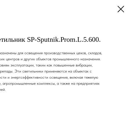
ильник SP-Sputnik.Prom.L.5.600.
значены для освещения производственных цехов, складов,
ких центров и других объектов промышленного назначения.
овиям эксплуатации, таким как повышенные вибрации,
репады. Эти светильники применяются на объектах с
сти и энергоэффективности освещения, включая тяжелую
, агропромышленные комплексы, а также на предприятиях
лей.