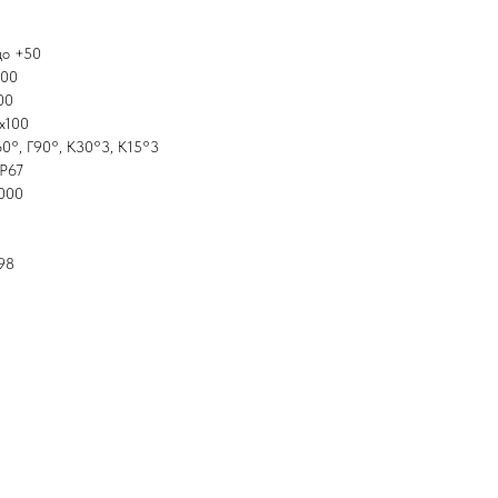
до +50
000
00
х100
60°, Г90°, К30°3, К15°3
IP67
6000
98