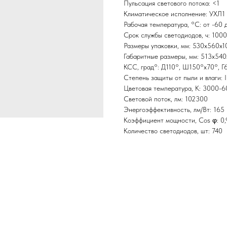
Пульсация светового потока: <1
Климатическое исполнение: УХЛ1
Рабочая температура, °С: от -60 
Срок службы светодиодов, ч: 100
Размеры упаковки, мм: 530х560х1
Габаритные размеры, мм: 513х540
КСС, град°: Д110°, Ш150°х70°, Г
Степень защиты от пыли и влаги: 
Цветовая температура, K: 3000-
Световой поток, лм: 102300
Энергоэффективность, лм/Вт: 165
Коэффициент мощности, Cos φ: 0,
Количество светодиодов, шт: 740