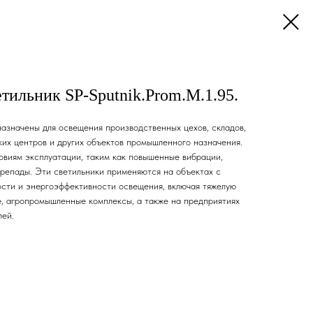
ильник SP-Sputnik.Prom.M.1.95.
значены для освещения производственных цехов, складов,
ких центров и других объектов промышленного назначения.
овиям эксплуатации, таким как повышенные вибрации,
репады. Эти светильники применяются на объектах с
сти и энергоэффективности освещения, включая тяжелую
, агропромышленные комплексы, а также на предприятиях
лей.