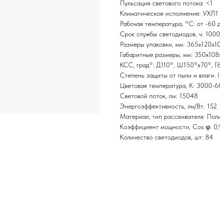
Пульсация светового потока: <1
Климатическое исполнение: УХЛ1
Рабочая температура, °С: от -60 
Срок службы светодиодов, ч: 100
Размеры упаковки, мм: 365х120х1
Габаритные размеры, мм: 350x108
КСС, град°: Д110°, Ш150°х70°, Г6
Степень защиты от пыли и влаги: 
Цветовая температура, K: 3000-6
Световой поток, лм: 15048
Энергоэффективность, лм/Вт: 152
Материал, тип рассеивателя: Пол
Коэффициент мощности, Cos φ: 0,
Количество светодиодов, шт: 84