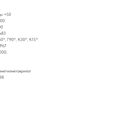
до +50
000
00
x83
0°, Г90°, К30°, К15°
IP67
000;
иметилметакрилат
98