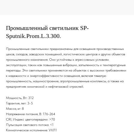
Промышленный светильник SP-
Sputnik.Prom.L.3.300.
Промышленные светильники предназначены для освещения производственных
цехов, складов, заводских помещений, логистических центров и других объектов
промышленного назначения. Они устойчивы к агрессивным условиям
эксплуатации, таким как повышенные вибрации, запыленность и температурные
перепады. Эти светильники применяются на объектах с высокими требованиями
к надежности и энергоэффективности освещения, включая тяжелую
промышленность, машиностроение, агропромышленные комплексы, а также на
предприятиях химической и нефтегазовой отраслей.
Мощность, Вт: 312
Гарантия, лет: 3-5
Масса, кг: 8
Напряжение питания, В: 176-264
CRI, Индекс цветопередачи: >70
Пульсация светового потока: <1
Климатическое исполнение: УХЛ1