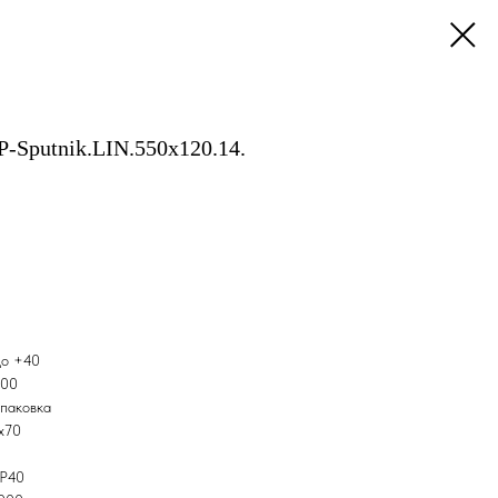
-Sputnik.LIN.550х120.14.
до +40
000
упаковка
х70
IP40