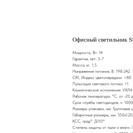
Офисный светильник SP
Мощность, Вт: 14
Гарантия, лет: 3-7
Масса, кг: 1,5
Напряжение питания, В: 198-242
CRI, Индекс цветопередачи: >80
Пульсация светового потока: <1
Климатическое исполнение: УХЛ4
Рабочая температура, °С: от -20 
Срок службы светодиодов, ч: 100
Размеры упаковки, мм: Групповая 
Габаритные размеры, мм: 550х120
КСС, град°: Д110°
Степень защиты от пыли и влаги: 