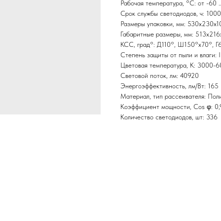
Рабочая температура, °С: от -60 
Срок службы светодиодов, ч: 100
Размеры упаковки, мм: 530х230х1
Габаритные размеры, мм: 513x216
КСС, град°: Д110°, Ш150°х70°, Г6
Степень защиты от пыли и влаги: 
Цветовая температура, K: 3000-6
Световой поток, лм: 40920
Энергоэффективность, лм/Вт: 165
Материал, тип рассеивателя: Пол
Коэффициент мощности, Cos φ: 0,
Количество светодиодов, шт: 336