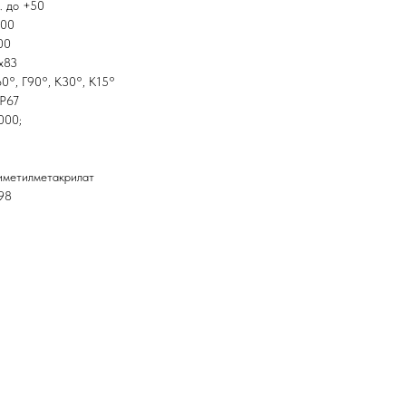
… до +50
000
00
x83
0°, Г90°, К30°, К15°
IP67
000;
иметилметакрилат
98