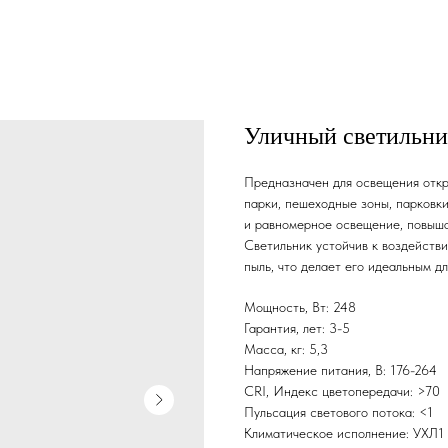
Уличный светильник 
Предназначен для освещения откр
парки, пешеходные зоны, парковк
и равномерное освещение, повыша
Светильник устойчив к воздействи
пыль, что делает его идеальным д
Мощность, Вт: 248
Гарантия, лет: 3-5
Масса, кг: 5,3
Напряжение питания, В: 176-264
CRI, Индекс цветопередачи: >70
Пульсация светового потока: <1
Климатическое исполнение: УХЛ1