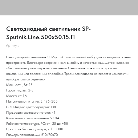
Светодиодный светильник SP-
Sputnik.Line.500х50.15.П
Артикул:
Светодиодный светильник SP-Sputnik.Line. отличный выбор для освещения разных
пространств. Благодаря современному дизайну и качественным материалам, он
обеспечивает равномерное освещение. Светильник можно монтировать
накладным или подвесным способом. Тросы для подвеса не входят в комплект и
приобретаются отдельно.
Мощность, Вт: 15
Гарантия, лет: 3-7
Масса, кг: 1,6
Напряжение питания, В: 176-300
CRI, Индекс цветопередачи: >80
Пульсация светового потока: <1
Климатическое исполнение: УХЛ4
Рабочая температура, °С: от -25 до +50
Срок службы светодиодов, ч: 100000
Размеры упаковки, мм: 610х70х70