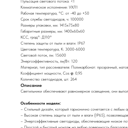
Пульсация светового потока: <1
Климатическое исполнение: УХЛ1
Рабочая температура, °С: от -40 до +50
Срок службы светодиодов, ч: 100000
Размеры упаковки, мм: 1415х75х80
Габаритные размеры, мм: 1400х60х60
КСС, град°: Д110°
Степень защиты от пыли и влаги: IP67
Цветовая температура, K: 3000-6000
Световой поток, лм: 15600
Энергоэффективность, лм/Вт: 120
Материал, тип рассеивателя: Поликарбонат: прозрачный, мато
Коэффициент мощности, Cos φ: 0,95
Количество светодиодов, шт: 264
Описание
Светильники обеспечивают равномерное освещение, они выпол
Особенности модели:
– Стильный дизайн, который гармонично сочетается с любым а
– Высокая степень защиты от пыли и влаги (IP65), позволяющая
– Энергоэффективные светодиоды, обеспечивающие низкое пот
– Простой и быстрый монтаж на любую поверхность благодаря