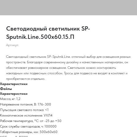
Светодиодный светильник SP-
Sputnik.Line.500х60.15.П
Артикул:
Светодиодный светильник SP-Sputnik.Line. отличный выбор для освещения разных
пространств. Благодаря современному дизайну и качественным материалам, он
обеспечивает равномерное освещение. Светильник можно монтировать
накладным или подвесным способом. Тросы для подвеса не входят в комплект и
приобретаются отдельно.
Характеристики
Файлы
Характеристики
Масса, кг: 1,2
Напряжение питания, В: 176-300
Пульсация светового потока: <1
Климатическое исполнение: УХЛ4
Рабочая температура, °С: от -25 до +50
Срок службы светодиодов, ч: 100000
Габаритные размеры, мм: 500х60х60