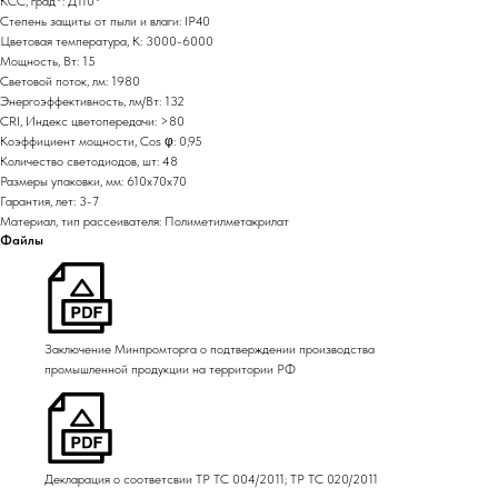
КСС, град°: Д110°
Степень защиты от пыли и влаги: IP40
Цветовая температура, K: 3000-6000
Мощность, Вт: 15
Световой поток, лм: 1980
Энергоэффективность, лм/Вт: 132
CRI, Индекс цветопередачи: >80
Коэффициент мощности, Cos φ: 0,95
Количество светодиодов, шт: 48
Размеры упаковки, мм: 610х70х70
Гарантия, лет: 3-7
Материал, тип рассеивателя: Полиметилметакрилат
Файлы
Заключение Минпромторга о подтверждении производства
промышленной продукции на территории РФ
Декларация о соответсвии ТР ТС 004/2011; ТР ТС 020/2011