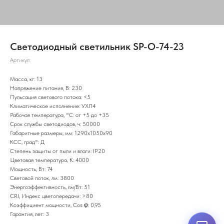
Светодиодный светильник SP-O-74-23
Артикул:
Масса, кг: 13
Напряжение питания, В: 230
Пульсация светового потока: <5
Климатическое исполнение: УХЛ4
Рабочая температура, °С: от +5 до +35
Срок службы светодиодов, ч: 50000
Габаритные размеры, мм: 1290х1050х90
КСС, град°: Д
Степень защиты от пыли и влаги: IP20
Цветовая температура, K: 4000
Мощность, Вт: 74
Световой поток, лм: 3800
Энергоэффективность, лм/Вт: 51
CRI, Индекс цветопередачи: >80
Коэффициент мощности, Cos φ: 0,95
Гарантия, лет: 3