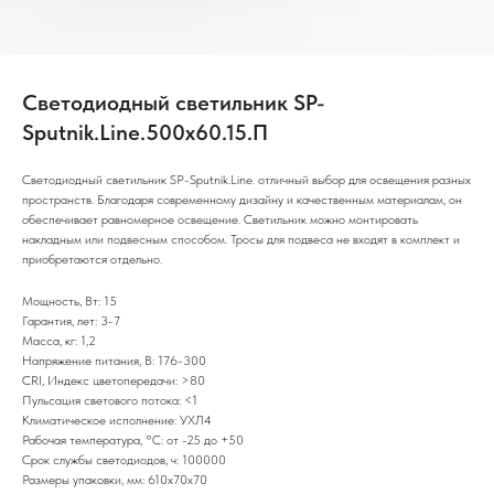
Светодиодный светильник SP-
Sputnik.Line.500х60.15.П
Светодиодный светильник SP-Sputnik.Line. отличный выбор для освещения разных
пространств. Благодаря современному дизайну и качественным материалам, он
обеспечивает равномерное освещение. Светильник можно монтировать
накладным или подвесным способом. Тросы для подвеса не входят в комплект и
приобретаются отдельно.
Мощность, Вт: 15
Гарантия, лет: 3-7
Масса, кг: 1,2
Напряжение питания, В: 176-300
CRI, Индекс цветопередачи: >80
Пульсация светового потока: <1
Климатическое исполнение: УХЛ4
Рабочая температура, °С: от -25 до +50
Срок службы светодиодов, ч: 100000
Размеры упаковки, мм: 610х70х70