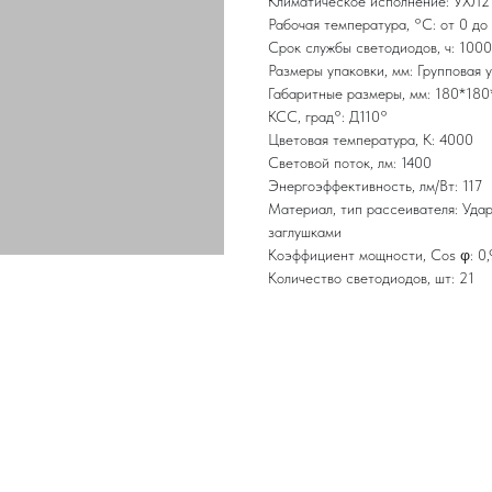
Климатическое исполнение: УХЛ2
Рабочая температура, °С: от 0 до
Срок службы светодиодов, ч: 100
Размеры упаковки, мм: Групповая 
Габаритные размеры, мм: 180*180
КСС, град°: Д110°
Цветовая температура, K: 4000
Световой поток, лм: 1400
Энергоэффективность, лм/Вт: 117
Материал, тип рассеивателя: Уд
заглушками
Коэффициент мощности, Cos φ: 0,
Количество светодиодов, шт: 21