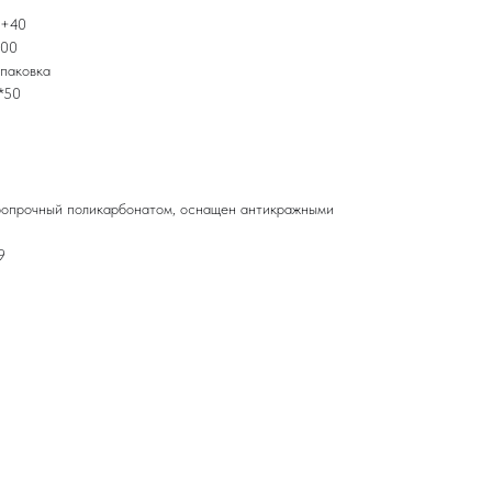
 +40
000
упаковка
*50
аропрочный поликарбонатом, оснащен антикражными
9