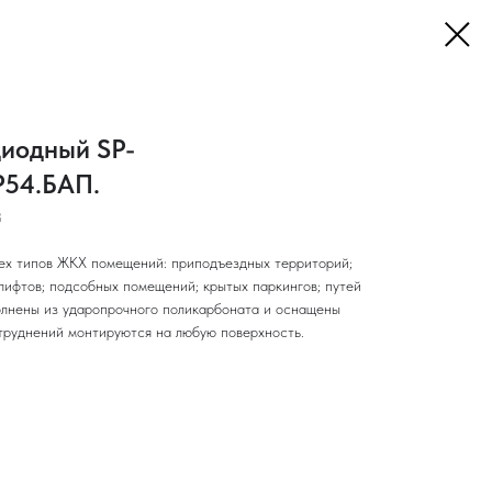
диодный SP-
IP54.БАП.
3
ех типов ЖКХ помещений: приподъездных территорий;
лифтов; подсобных помещений; крытых паркингов; путей
олнены из ударопрочного поликарбоната и оснащены
труднений монтируются на любую поверхность.