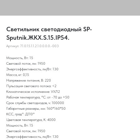
Светильник светодиодный SP-
Sputnik.ЖКХ.S.15.IP54.
Артикул:
7.1.0.15.1.1.2.1.0.0.0.0.-003
Мощность, Вт: 15
Световой поток, лм: 1950
Энергоэффективность, лм/Вт: 130
Масса, кг: 0,15
Напряжение питания, В: 220
Пульсация светового потока: <2
Климатическое исполнение: УХЛ2
Рабочая температура, °С: от -70 до +50
Срок службы светодиодов, ч: 100000
Габаритные размеры, мм: 160*160*50
КСС, град°: Д110°
Цветовая температура, K: 4000
Мощность, Вт: 15
Световой поток, лм: 1950
Энергоэффективность, лм/Вт: 130