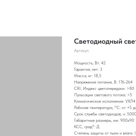
Светодиодный све
Артикул:
Мощность, Вт: 42
Гарантия, лет: 3
Масса, кг: 18,5
Напряжение питания, В: 176-264
CRI, Индекс цветопередачи: >80
Пульсация светового потока: <5
Климатическое исполнение: УХЛ4
Рабочая температура, °С: от +5 д
Срок службы светодиодов, ч: 500
Габаритные размеры, мм: 900х90
КСС, град°: Д
Степень защиты от пыли и влаги: 