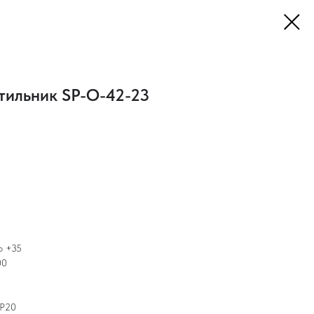
тильник SP-O-42-23
о +35
00
IP20