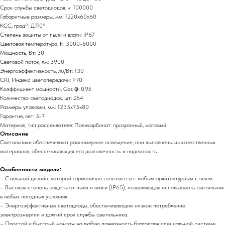
Срок службы светодиодов, ч: 100000
Габаритные размеры, мм: 1220х60х60
КСС, град°: Д110°
Степень защиты от пыли и влаги: IP67
Цветовая температура, K: 3000-6000
Мощность, Вт: 30
Световой поток, лм: 3900
Энергоэффективность, лм/Вт: 130
CRI, Индекс цветопередачи: >70
Коэффициент мощности, Cos φ: 0,95
Количество светодиодов, шт: 264
Размеры упаковки, мм: 1235х75х80
Гарантия, лет: 5-7
Материал, тип рассеивателя: Поликарбонат: прозрачный, матовый
Описание
Светильники обеспечивают равномерное освещение, они выполнены из качественных
материалов, обеспечивающих его долговечность и надежность.
Особенности модели:
– Стильный дизайн, который гармонично сочетается с любым архитектурным стилем.
– Высокая степень защиты от пыли и влаги (IP65), позволяющая использовать светильник
в любых погодных условиях.
– Энергоэффективные светодиоды, обеспечивающие низкое потребление
электроэнергии и долгий срок службы светильника.
– Простой и быстрый монтаж на любую поверхность благодаря специальной системе