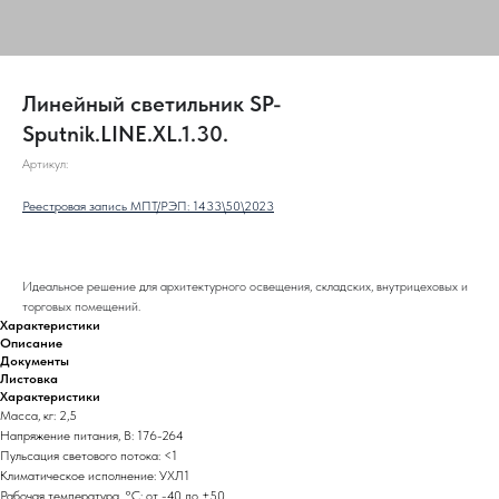
Линейный светильник SP-
Sputnik.LINE.XL.1.30.
Артикул:
Реестровая запись МПТ/РЭП: 1433\50\2023
Идеальное решение для архитектурного освещения, складских, внутрицеховых и
торговых помещений.
Характеристики
Описание
Документы
Листовка
Характеристики
Масса, кг: 2,5
Напряжение питания, В: 176-264
Пульсация светового потока: <1
Климатическое исполнение: УХЛ1
Рабочая температура, °С: от -40 до +50