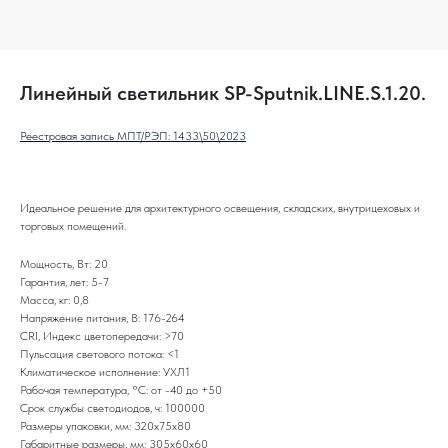
Линейный светильник SP-Sputnik.LINE.S.1.20.
Реестровая запись МПТ/РЭП: 1433\50\2023
Идеальное решение для архитектурного освещения, складских, внутрицеховых и
торговых помещений.
Мощность, Вт: 20
Гарантия, лет: 5-7
Масса, кг: 0,8
Напряжение питания, В: 176-264
CRI, Индекс цветопередачи: >70
Пульсация светового потока: <1
Климатическое исполнение: УХЛ1
Рабочая температура, °С: от -40 до +50
Срок службы светодиодов, ч: 100000
Размеры упаковки, мм: 320х75х80
Габаритные размеры, мм: 305х60х60